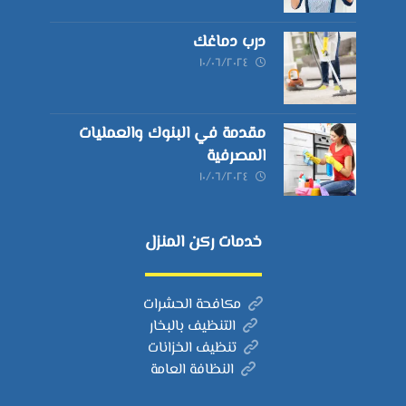
درب دماغك
١٠/٠٦/٢٠٢٤
مقدمة في البنوك والعمليات
المصرفية
١٠/٠٦/٢٠٢٤
خدمات ركن المنزل
مكافحة الحشرات
التنظيف بالبخار
تنظيف الخزانات
النظافة العامة