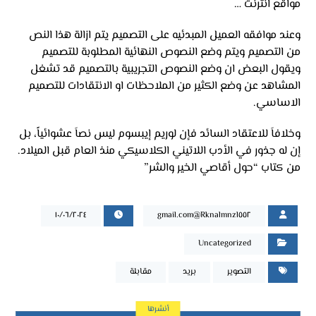
مواقع انترنت …
وعند موافقه العميل المبدئيه على التصميم يتم ازالة هذا النص
من التصميم ويتم وضع النصوص النهائية المطلوبة للتصميم
ويقول البعض ان وضع النصوص التجريبية بالتصميم قد تشغل
المشاهد عن وضع الكثير من الملاحظات او الانتقادات للتصميم
الاساسي.
وخلافاَ للاعتقاد السائد فإن لوريم إيبسوم ليس نصاَ عشوائياً، بل
إن له جذور في الأدب اللاتيني الكلاسيكي منذ العام قبل الميلاد.
من كتاب “حول أقاصي الخير والشر”
١٠/٠٦/٢٠٢٤
Rknalmnzl٥٥٢@gmail.com
Uncategorized
التصوير
بريد
مقابلة