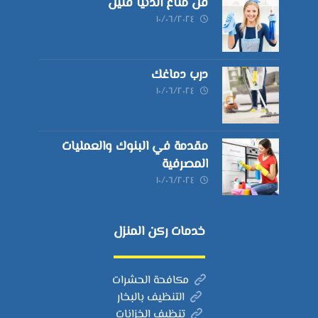
قل متاع الدنيا قليل
١٠/٠٦/٢٠٢٤
درب دماغك
١٠/٠٦/٢٠٢٤
مقدمة في البنوك والعمليات
المصرفية
١٠/٠٦/٢٠٢٤
خدمات ركن المنزل
مكافحة الحشرات
التنظيف بالبخار
تنظيف الخزانات