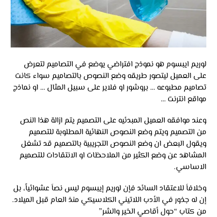
لوريم ايبسوم هو نموذج افتراضي يوضع في التصاميم لتعرض
على العميل ليتصور طريقه وضع النصوص بالتصاميم سواء كانت
تصاميم مطبوعه … بروشور او فلاير على سبيل المثال … او نماذج
مواقع انترنت …
وعند موافقه العميل المبدئيه على التصميم يتم ازالة هذا النص
من التصميم ويتم وضع النصوص النهائية المطلوبة للتصميم
ويقول البعض ان وضع النصوص التجريبية بالتصميم قد تشغل
المشاهد عن وضع الكثير من الملاحظات او الانتقادات للتصميم
الاساسي.
وخلافاَ للاعتقاد السائد فإن لوريم إيبسوم ليس نصاَ عشوائياً، بل
إن له جذور في الأدب اللاتيني الكلاسيكي منذ العام قبل الميلاد.
من كتاب “حول أقاصي الخير والشر”